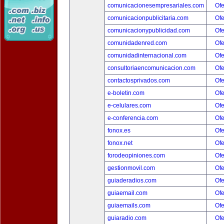
comunicacionesempresariales.com
Ofe
comunicacionpublicitaria.com
Ofe
comunicacionypublicidad.com
Ofe
comunidadenred.com
Ofe
comunidadinternacional.com
Ofe
consultoriaencomunicacion.com
Ofe
contactosprivados.com
Ofe
e-boletin.com
Ofe
e-celulares.com
Ofe
e-conferencia.com
Ofe
fonox.es
Ofe
fonox.net
Ofe
forodeopiniones.com
Ofe
gestionmovil.com
Ofe
guiaderadios.com
Ofe
guiaemail.com
Ofe
guiaemails.com
Ofe
guiaradio.com
Ofe