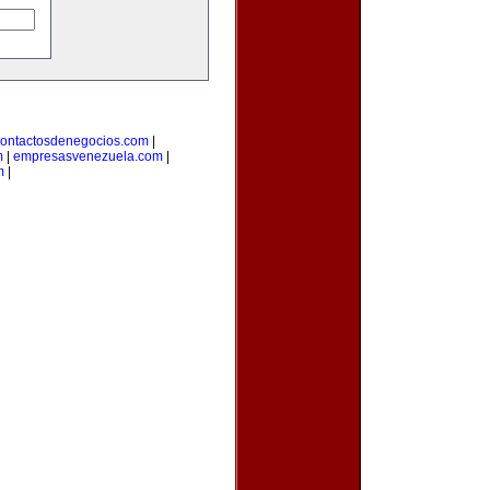
ontactosdenegocios.com
|
m
|
empresasvenezuela.com
|
m
|