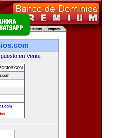
cios.com
 puesto en Venta
GOCIOS.COM
s.com
os.com
tas