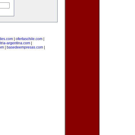
des.com
|
ofertaschile.com
|
tria-argentina.com
|
com
|
basedeempresas.com
|