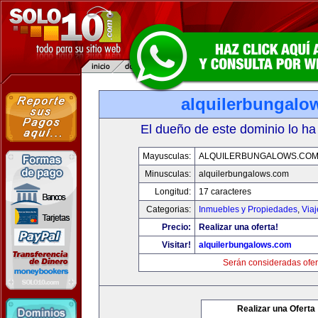
alquilerbungalo
El dueño de este dominio lo ha
Mayusculas:
ALQUILERBUNGALOWS.CO
Minusculas:
alquilerbungalows.com
Longitud:
17 caracteres
Categorias:
Inmuebles y Propiedades
,
Via
Precio:
Realizar una oferta!
Visitar!
alquilerbungalows.com
Serán consideradas ofer
Realizar una Oferta