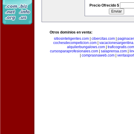
Precio Ofrecido $
Otros dominios en venta:
sitiosinteligentes.com
|
cibercitas.com
|
paginacen
cochesdecompeticion.com
|
vacacionesargentina
alquilerbungalows.com
|
traficogratis.co
cursosparaprofesionales.com
|
salaprensa.com
|
li
|
comprasnaweb.com
|
ventaspo