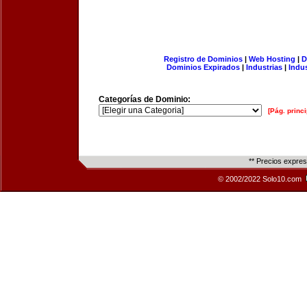
Registro de Dominios
|
Web Hosting
|
D
Dominios Expirados
|
Industrias
|
Indu
Categorías de Dominio:
[Pág. princi
** Precios expre
© 2002/2022 Solo10.com