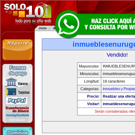
inmueblesenurug
Vendido!
Mayusculas:
INMUEBLESENUR
Minusculas:
inmueblesenurugu
Longitud:
18 caracteres
Categorias:
Inmuebles y Propi
Precio:
Realizar una oferta
Visitar!
inmueblesenurugu
Serán consideradas ofer