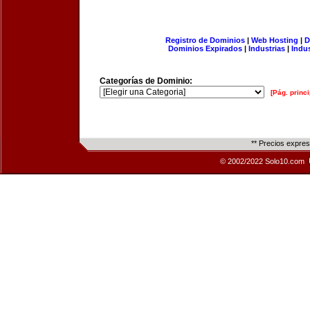
Registro de Dominios
|
Web Hosting
|
D
Dominios Expirados
|
Industrias
|
Indu
Categorías de Dominio:
[Pág. princi
** Precios expre
© 2002/2022 Solo10.com