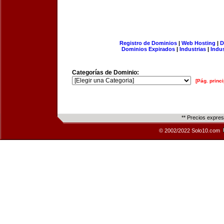
Registro de Dominios
|
Web Hosting
|
D
Dominios Expirados
|
Industrias
|
Indu
Categorías de Dominio:
[Pág. princi
** Precios expre
© 2002/2022 Solo10.com