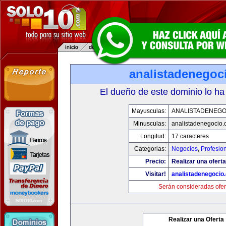
analistadenegoc
El dueño de este dominio lo ha
Mayusculas:
ANALISTADENEGO
Minusculas:
analistadenegocio
Longitud:
17 caracteres
Categorias:
Negocios
,
Profesio
Precio:
Realizar una oferta
Visitar!
analistadenegocio
Serán consideradas ofer
Realizar una Oferta