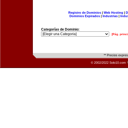
Registro de Dominios
|
Web Hosting
|
D
Dominios Expirados
|
Industrias
|
Indu
Categorías de Dominio:
[Pág. princi
** Precios expre
© 2002/2022 Solo10.com