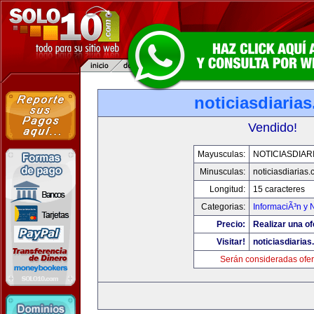
noticiasdiaria
Vendido!
Mayusculas:
NOTICIASDIAR
Minusculas:
noticiasdiarias
Longitud:
15 caracteres
Categorias:
InformaciÃ³n y N
Precio:
Realizar una of
Visitar!
noticiasdiaria
Serán consideradas ofer