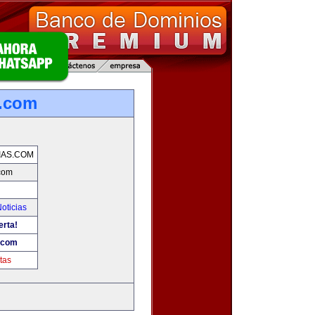
s.com
IAS.COM
.com
oticias
erta!
s.com
tas