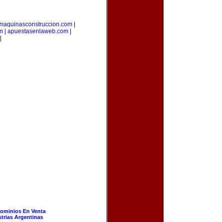
maquinasconstruccion.com
|
om
|
apuestasenlaweb.com
|
|
ominios En Venta
strias Argentinas