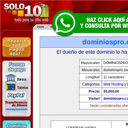
dominiospro
El dueño de este dominio lo ha
Mayusculas:
DOMINIOSPRO
Minusculas:
dominiospro.c
Longitud:
11 caracteres
Categorias:
Web Hosting y 
Precio:
$5,000.00
Visitar!
dominiospro.c
Serán consideradas ofer
R