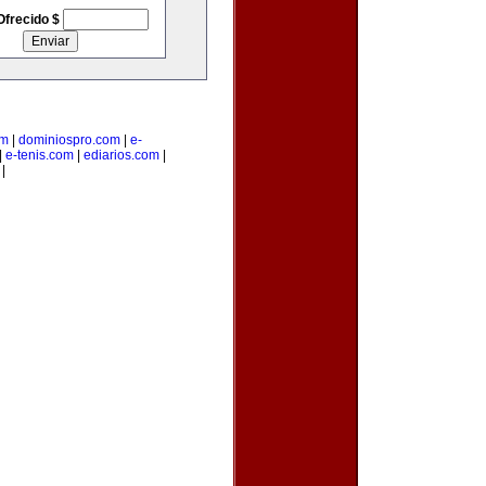
Ofrecido $
om
|
dominiospro.com
|
e-
|
e-tenis.com
|
ediarios.com
|
|