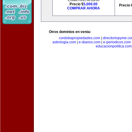
COMPRAR AHORA
Precio $
5,000.00
Precio 
COMPRAR AHORA
Otros dominios en venta:
cordobapropiedades.com
|
directoriopyme.c
astrologia.com
|
e-diarios.com
|
e-periodicos.com
educacionpolitica.com