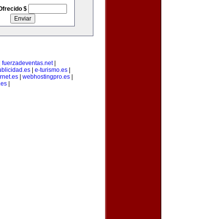
Ofrecido $
|
fuerzadeventas.net
|
blicidad.es
|
e-turismo.es
|
rnet.es
|
webhostingpro.es
|
.es
|