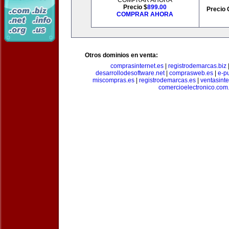
COMPRAR AHORA
Precio $
899.00
Precio 
COMPRAR AHORA
Otros dominios en venta:
comprasinternet.es
|
registrodemarcas.biz
desarrollodesoftware.net
|
comprasweb.es
|
e-pu
miscompras.es
|
registrodemarcas.es
|
ventasinte
comercioelectronico.com