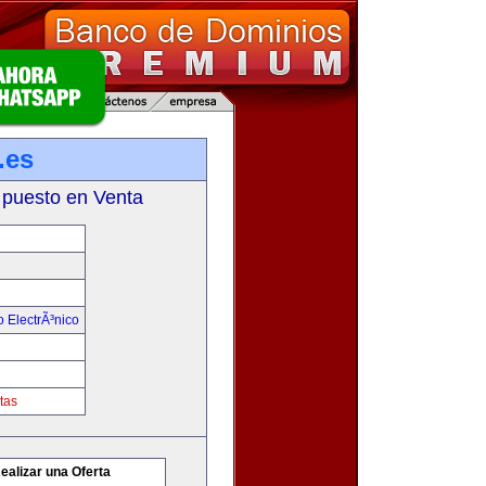
.es
 puesto en Venta
 ElectrÃ³nico
tas
ealizar una Oferta