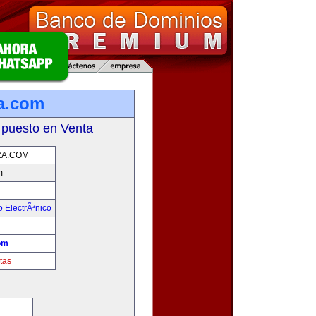
a.com
 puesto en Venta
A.COM
m
 ElectrÃ³nico
!
om
tas