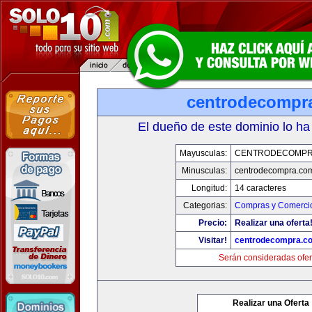
centrodecompr
El dueño de este dominio lo ha
Mayusculas:
CENTRODECOMPR
Minusculas:
centrodecompra.co
Longitud:
14 caracteres
Categorias:
Compras y Comercio
Precio:
Realizar una oferta
Visitar!
centrodecompra.c
Serán consideradas ofer
Realizar una Oferta