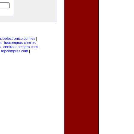
cioelectronico.com.es
|
s
|
tuscompras.com.es
|
s
|
centrodecompra.com
|
|
topcompras.com
|