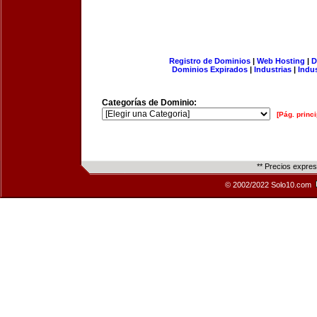
Registro de Dominios
|
Web Hosting
|
D
Dominios Expirados
|
Industrias
|
Indu
Categorías de Dominio:
[Pág. princi
** Precios expre
© 2002/2022 Solo10.com