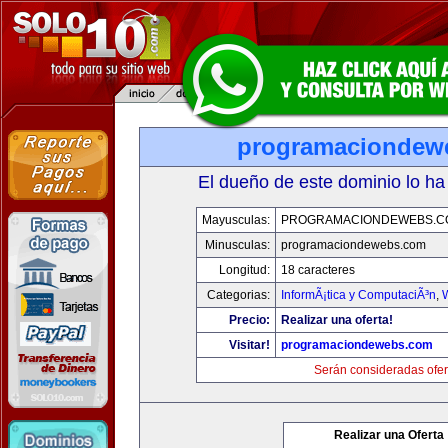
programaciondew
El dueño de este dominio lo ha
Mayusculas:
PROGRAMACIONDEWEBS.C
Minusculas:
programaciondewebs.com
Longitud:
18 caracteres
Categorias:
InformÃ¡tica y ComputaciÃ³n
,
Precio:
Realizar una oferta!
Visitar!
programaciondewebs.com
Serán consideradas ofer
Realizar una Oferta