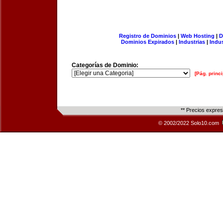
Registro de Dominios
|
Web Hosting
|
D
Dominios Expirados
|
Industrias
|
Indu
Categorías de Dominio:
[Pág. princi
** Precios expre
© 2002/2022 Solo10.com