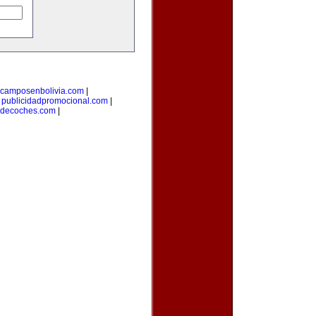
camposenbolivia.com
|
|
publicidadpromocional.com
|
osdecoches.com
|