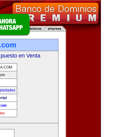
a.com
 puesto en Venta
IA.COM
com
opiedades
erta!
.com
tas