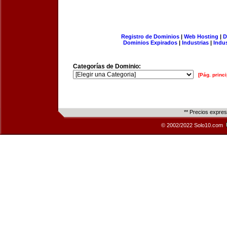
Registro de Dominios
|
Web Hosting
|
D
Dominios Expirados
|
Industrias
|
Indu
Categorías de Dominio:
[Pág. princi
** Precios expre
© 2002/2022 Solo10.com