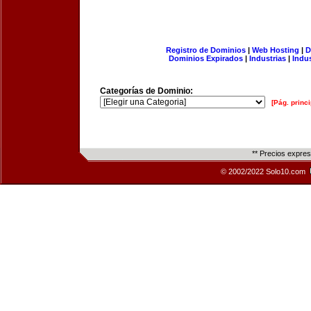
Registro de Dominios
|
Web Hosting
|
D
Dominios Expirados
|
Industrias
|
Indu
Categorías de Dominio:
[Pág. princi
** Precios expre
© 2002/2022 Solo10.com