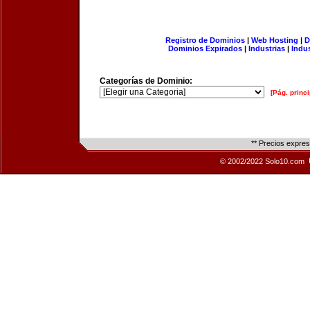
Registro de Dominios
|
Web Hosting
|
D
Dominios Expirados
|
Industrias
|
Indu
Categorías de Dominio:
[Pág. princi
** Precios expre
© 2002/2022 Solo10.com