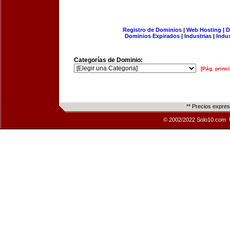
Registro de Dominios
|
Web Hosting
|
D
Dominios Expirados
|
Industrias
|
Indu
Categorías de Dominio:
[Pág. princi
** Precios expre
© 2002/2022 Solo10.com