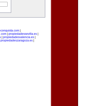
econquista.com
|
o.com
|
propiedadessevilla.es
|
s
|
propiedadesvalencia.es
|
|
propiedadeszaragoza.es
|