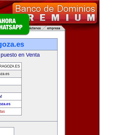
goza.es
 puesto en Venta
RAGOZA.ES
oza.es
a!
oza.es
tas